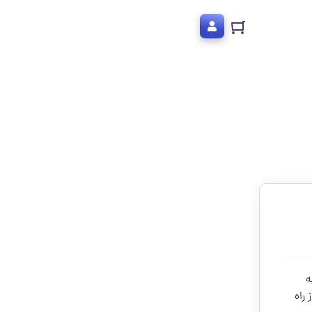
عته در ناحیه
 راه