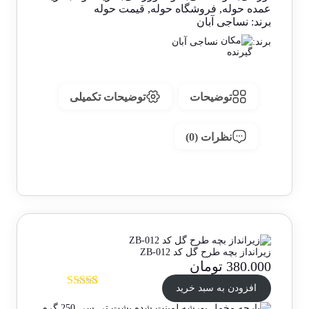
عمده حوله
,
فروشگاه حوله
,
قیمت حوله
برند:
نساجی آبان
برند:
نساجی آبان
توضیحات
توضیحات تکمیلی
نظرات (0)
زیرانداز بچه طرح گل کد ZB-012
380.000
تومان
افزودن به سبد خرید
1
امتیازدهی
5.00
از 5 در