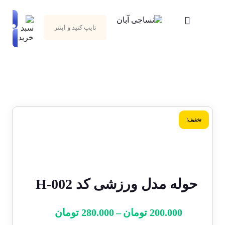
تخفیف!
حوله مدل ورزشی کد H-002
200.000
تومان
–
280.000
تومان