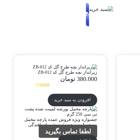
زیرانداز بچه طرح گل کد ZB-012
380.000
تومان
1
امتیازدهی
5.00
از 5 در
افزودن به سبد خرید
امتیازدهی
مشتری
جشنواره ویژه فروش عمده پارچه مخمل
پورشه لمینت‌شده | مستقیم از بافندگی
لطفا تماس بگیرید